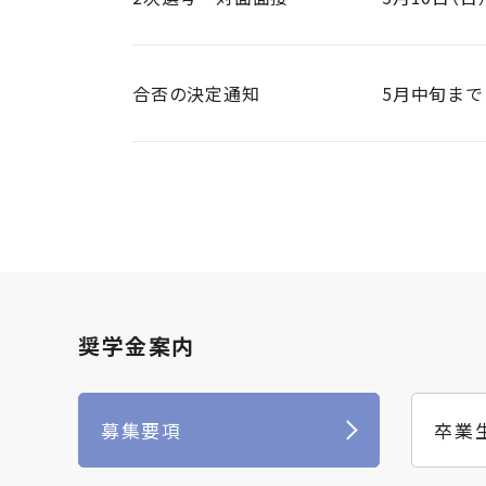
合否の決定通知
5月中旬ま
奨学金案内
募集要項
卒業